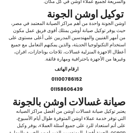
والسريعة لجميع عملاء أوشن في كل مكان.
توكيل اوشن الجونة
اوشن الجونة واحدة من أهم مراكز الصيانة المعتمد في مصر،
حيث يوفر توكيل صيانة أوشن يمتلك أقوى فريق عمل مكون
من أمهر الفنيين والمهندسين المدربين على أعلى مستوى على
استخدام التكنولوجيا الحديثة، والذين يمكنهم التعامل مع جميع
أعطال الاجهزة المنزلية غسالات، ثلاجات بوتاجازات، افران،
وغيرها من الأجهزة باحترافية ومهارة فائقة.
ارقام الهاتف
01100786152
01158606439
صيانة غسالات اوشن بالجونة
يعتبر توكيل صيانة غسالات أوشن من أفضل مراكز الصيانه
التي توفر خدمة عملاء اوشن المتوفرة طوال أيام الأسبوع،
على أتم استعداد للرد على جميع أسئلة العملاء، يوفر وكيل
ocean بالجونة أفضل المهندسين الذين لديهم الخبرة والمهارة