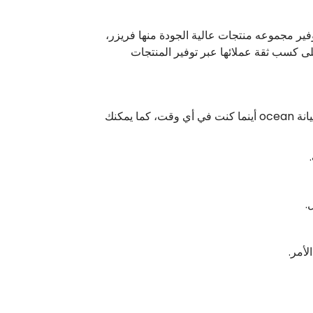
اوشن للاجهزة الكهربائية واحدة من الشركات الرائدة في صناعة الأجهزة المنزلية حيث تهتم شركة ocean بتوفير مجموعه منتجات عالية الجودة منها فريزر،
 كسب ثقة عملائها عبر توفير المنتجات
أصبح مركز صيانة ocean في مصر من أهم المراكز المعتمدة في الصيانة للأجهزة الكهربائية في المنزل، يصلك فريق صيانة ocean أينما كنت في أي وقت، كما يمكنك
.
لأمر.