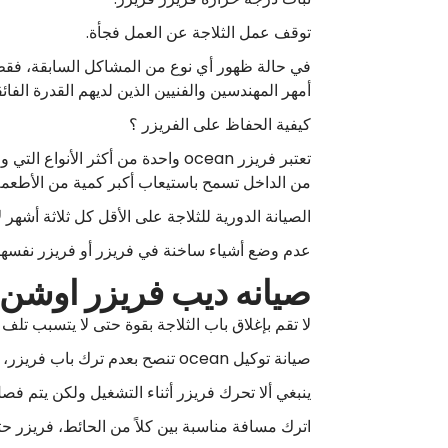
توقف عمل الثلاجة عن العمل فجأة.
في حالة ظهور أي نوع من المشاكل السابقة، فقط
أمهر المهندسين والفنيين الذين لديهم القدرة الفا
كيفية الحفاظ على الفريزر ؟
تعتبر فريزر ocean واحدة من أكثر 
من الداخل تسمح باستيعاب أكبر كمية من الأطعمة،
الصيانة الدورية للثلاجة على الأقل كل ثلاثة أشه
عدم وضع أشياء ساخنة في فريزر أو فريزر نفسها.
صيانه ديب فريزر اوشن
لا تقم بإغلاق باب الثلاجة بقوة حتى لا يتسبب تلف 
صيانة توكيل ocean تنصح بعدم ترك باب فريزر، أو فريزر مفتوح لفترة طويلة لكي لا يتسرب غاز فريون.
ينبغي ألا تحرك فريزر أثناء التشغيل ولكن يتم فصل
اترك مسافة مناسبة بين كلاً من الحائط، فريزر حتى