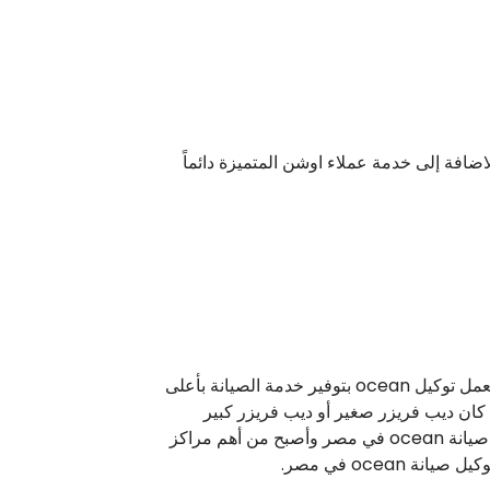
افة إلى خدمة عملاء اوشن المتميزة دائماً
توكيل ديب فريزر اوشن يُقدم خدمات الصيانة والاعطال، بالاضافة إلى استبدال لقطع غيار تالفة بالاصلية بسعر مناسب، يعمل توكيل ocean بتوفير خدمة الصيانة بأعلى
كان ديب فريزر صغير أو ديب فريزر كبير
بالأدراج، مركز توكيل صيانة ocean في مصر يستقبل كل الطلبات والشكاوى والرد عليه بشكل فوري، لذلك تميز توكيل صيانة ocean في مصر وأصبح من أهم مراكز
ocea في مصر.