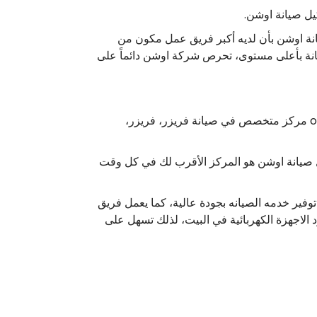
نة اوشن بأن لديه أكبر فريق عمل مكون من
صيانة بأعلى مستوى، تحرص شركة اوشن دائماً على
صيانة توكيل اوشن في مصر المركز الأول والمعتمد في صيانة كل الأجهزة بكفاءة ومهارة عالية، فإن توكيل صيانة ocean مركز متخصص في صيانة فريزر، فريزر،
صيانة اوشن هو المركز الأقرب لك في كل وقت
 المعتمد يوفر الضمان اللازم بعد إتمام عمليات صيانة للاجهزه، حيث يسعى توكيل صيانة ocean على توفير خدمه الصيانه بجودة عالية، كما يعمل فريق
طر للانتظار فترة كبيرة، لأن شركة ocean تعلم مدى أهمية وجود الاجهزة الكهربائية في البيت، لذلك تسهل على